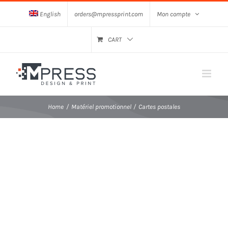
Skip
English
orders@mpressprint.com
Mon compte
to
content
CART
Home
Matériel promotionnel
Cartes postales